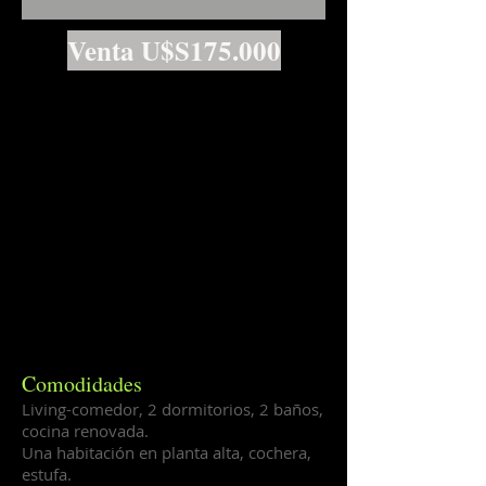
Venta U$S175.000
Comodidades
Living-comedor, 2 dormitorios, 2 baños,
cocina renovada.
Una habitación en planta alta, cochera,
estufa.