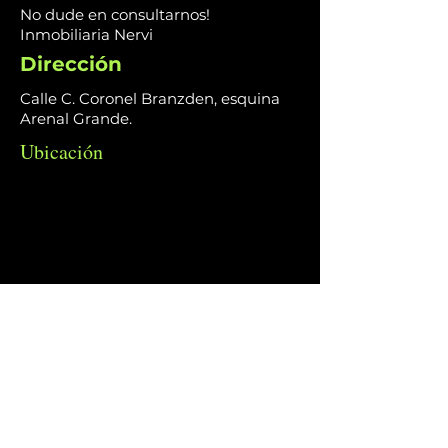
No dude en consultarnos!
Inmobiliaria Nervi
Dirección
Calle C. Coronel Branzden, esquina
Arenal Grande.
Ubicación
CONTÁCTANOS: