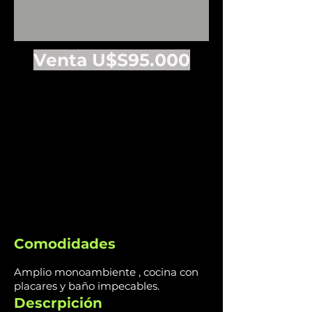
Venta U$S95.0
00
Comodidades
Amplio monoambiente , cocina con
placares y baño impecables.
Descrpición