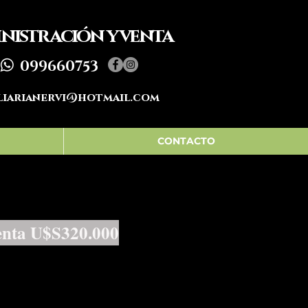
nistración y venta
099660753
liarianervi@hotmail.com
CONTACTO
nta U$S320.0
00