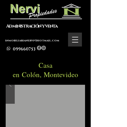
Administración y venta
inmobiliarianervi@hotmail.com
099660753
Casa
en Colón, Montevideo