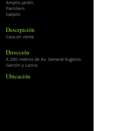
Amplio jardín
Parrillero
Galpón
Descrpición
Casa en venta
Dirección
A 200 metros de Av. General Eugenio
Garzón y Lezica
Ubicación