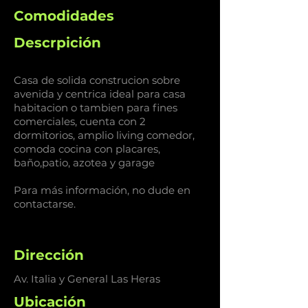
Comodidades
Descrpición
Casa de solida construcion sobre
avenida y centrica ideal para casa
habitacion o tambien para fines
comerciales, cuenta con 2
dormitorios, amplio living comedor,
comoda cocina con placares,
baño,patio, azotea y garage
Para más información, no dude en
contactarse.
Dirección
Av. Italia y General Las Heras
Ubicación